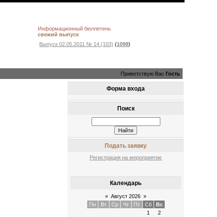
Информационный бюллетень
свежий выпуск
Выпуск 02.05.2011 № 14 (103)
(
1098
)
Приветствую Вас
Гость
Форма входа
Поиск
Подать заявку
Регистрация на мероприятие
Календарь
«
Август 2026
»
Пн
Вт
Ср
Чт
Пт
Сб
Вс
1
2