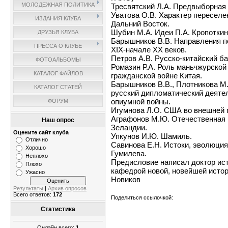
МОЛОДЕЖНАЯ ПОЛИТИКА
Тресвятский Л.А. Предвыборная 
Уватова О.В. Характер переселе
ИЗДАНИЯ КЛУБА
Дальний Восток.
Шубин М.А. Идеи П.А. Кропоткин
ДРУЗЬЯ КЛУБА
Барышников В.В. Направления п
ПРЕССА О КЛУБЕ
XIX-начале XX веков.
Петров А.В. Русско-китайский ба
ФОТОАЛЬБОМЫ
Ромазин Р.А. Роль маньчжурской
КАТАЛОГ ФАЙЛОВ
гражданской войне Китая.
Барышников В.В., Плотникова М
КАТАЛОГ СТАТЕЙ
русский дипломатический деяте
опиумной войны.
ФОРУМ
Игумнова Л.О. США во внешней 
Аграфонов М.Ю. Отечественная 
Наш опрос
Зеландии.
Оцените сайт клуба
Упкунов И.Ю. Шамиль.
Отлично
Савинова Е.Н. Истоки, эволюция
Хорошо
Гумилева.
Неплохо
Предисловие написал доктор ис
Плохо
кафедрой новой, новейшей исто
Ужасно
Новиков
Результаты
|
Архив опросов
Всего ответов:
172
Поделиться ссылочкой:
Статистика
Онлайн всего:
1