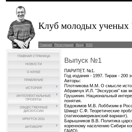
Клуб молодых ученых 
Главная
|
Регистрация
|
Вход
|
RSS
ГЛАВНАЯ СТРАНИЦА
Выпуск №1
НОВОСТИ
ПАРИТЕТ. №1.
О КЛУБЕ
Год издания - 1997. Тираж - 200 э
ПРАВЛЕНИЕ
Авторы:
Плотникова М.М. О смысле исто
ИСТОРИЯ
Абрамчук И.Л. "Экскурсия" как 
Грушинин. Национальный интерес
ИНТЕЛЛЕКТУАЛЬНЫЕ
ПРОЕКТЫ
понятия.
Евдокимов М.В. Лоббизим в Росс
ОБЩЕСТВЕННЫЕ
Шмидт С.Ф. Теоретические проб
ДИСКУССИИ
(латиноамериканский вариант).
ИРКУТСК-2011
Барышников В.В. Политика царск
коренному населению Сибири ко
АНТИКОРР
ГАИО)