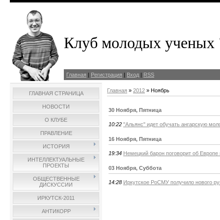
Клуб молодых ученых 
Главная
|
Регистрация
|
Вход
|
RSS
Главная
»
2012
»
Ноябрь
ГЛАВНАЯ СТРАНИЦА
НОВОСТИ
30 Ноября, Пятница
О КЛУБЕ
10:22
"Альянс" идет обучать ангарскую мол
ПРАВЛЕНИЕ
16 Ноября, Пятница
ИСТОРИЯ
19:34
Немецкий барон поговорит об Европе 
ИНТЕЛЛЕКТУАЛЬНЫЕ
ПРОЕКТЫ
03 Ноября, Суббота
ОБЩЕСТВЕННЫЕ
14:28
Иркутское РоСМУ получило нового ру
ДИСКУССИИ
ИРКУТСК-2011
АНТИКОРР