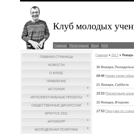
Клуб молодых учен
Главная
|
Регистрация
|
Вход
|
RSS
Главная
»
2017
»
Январь
ГЛАВНАЯ СТРАНИЦА
НОВОСТИ
30 Января, Понедельн
О КЛУБЕ
04:46
Новая серия обще
ПРАВЛЕНИЕ
21 Января, Суббота
ИСТОРИЯ
15:53
Презентация альма
ИНТЕЛЛЕКТУАЛЬНЫЕ ПРОЕКТЫ
10 Января, Вторник
ОБЩЕСТВЕННЫЕ ДИСКУССИИ
17:53
Прогулки по старо
ИРКУТСК-2011
АНТИКОРР
МОЛОДЕЖНАЯ ПОЛИТИКА