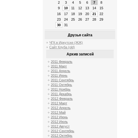
2
3
4
5
6
7
8
9
10
11
12
13
14
15
16
17
18
19
20
21
22
23
24
25
26
27
28
29
30
31
Друзья сайта
ЧГК в Иркутске (ЖЖ)
Сайт Клуба (old)
Архив записей
2011 Февраль
2011 Март
2011 Апрель
2011 Июнь
2011 Сентябрь
2011 Октябрь
2011 Ноябрь
2011 Декабрь
2012 Февраль
2012 Март
2012 Апрель
2012 Май
2012 Июнь
2012 Июль
2012 Август
2012 Сентябрь
2012 Октябрь