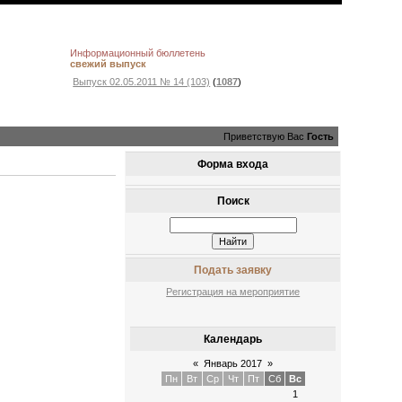
Информационный бюллетень
свежий выпуск
Выпуск 02.05.2011 № 14 (103)
(
1087
)
Приветствую Вас
Гость
Форма входа
Поиск
Подать заявку
Регистрация на мероприятие
Календарь
«
Январь 2017
»
Пн
Вт
Ср
Чт
Пт
Сб
Вс
1