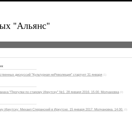
ых "Альянс"
ик
ственных дискуссий "Культурная неРеволюция" стартует 31 января
(1)
наха "Прогулки по старому Иркутску" №1. 28 января 2016. 15.00. Молчановка
(0)
му Иркутску: Михаил Сперанский в Иркутске. 15 января 2017. Молчановка. 14.00.
(0)