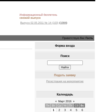
Информационный бюллетень
свежий выпуск
Выпуск 02.05.2011 № 14 (103)
(
1084
)
Приветствую Вас
Гость
Форма входа
Поиск
Подать заявку
Регистрация на мероприятие
Календарь
«
Март 2016
»
Пн
Вт
Ср
Чт
Пт
Сб
Вс
1
2
3
4
5
6