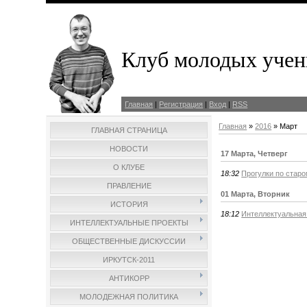
Клуб молодых учен
Главная
|
Регистрация
|
Вход
|
RSS
Главная
»
2016
»
Март
ГЛАВНАЯ СТРАНИЦА
НОВОСТИ
17 Марта, Четверг
О КЛУБЕ
18:32
Прогулки по старо
ПРАВЛЕНИЕ
01 Марта, Вторник
ИСТОРИЯ
18:12
Интеллектуальная 
ИНТЕЛЛЕКТУАЛЬНЫЕ ПРОЕКТЫ
ОБЩЕСТВЕННЫЕ ДИСКУССИИ
ИРКУТСК-2011
АНТИКОРР
МОЛОДЕЖНАЯ ПОЛИТИКА