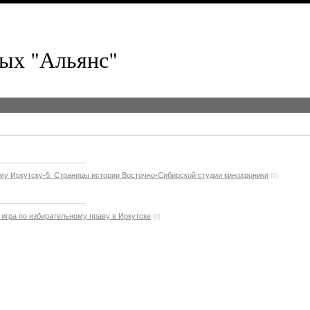
ых "Альянс"
му Иркутску-5: Страницы истории Восточно-Сибирской студии кинохроники
(0)
игра по избирательному праву в Иркутске
(0)