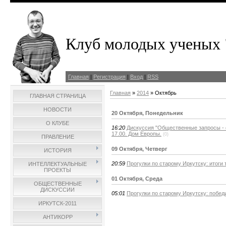
Клуб молодых ученых 
Главная
|
Регистрация
|
Вход
|
RSS
Главная
»
2014
»
Октябрь
ГЛАВНАЯ СТРАНИЦА
НОВОСТИ
20 Октября, Понедельник
О КЛУБЕ
16:20
Дискуссия "Общественные запросы - о
17.00. Дом Европы.
(0)
ПРАВЛЕНИЕ
09 Октября, Четверг
ИСТОРИЯ
20:59
Прогулки по старому Иркутску: итоги 
ИНТЕЛЛЕКТУАЛЬНЫЕ
ПРОЕКТЫ
01 Октября, Среда
ОБЩЕСТВЕННЫЕ
ДИСКУССИИ
05:01
Прогулки по старому Иркутску: побе
ИРКУТСК-2011
АНТИКОРР