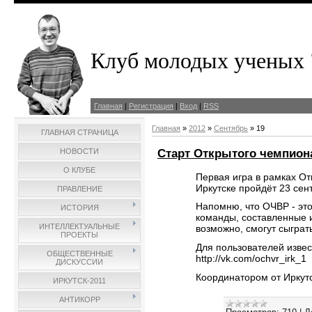
Клуб молодых ученых 
Главная
|
Регистрация
|
Вход
|
RSS
Главная
»
2012
»
Сентябрь
»
19
ГЛАВНАЯ СТРАНИЦА
Старт Открытого чемпион
НОВОСТИ
О КЛУБЕ
Первая игра в рамках От
Иркутске пройдёт 23 сен
ПРАВЛЕНИЕ
Напомню, что ОЧВР - это
ИСТОРИЯ
команды, составленные и
ИНТЕЛЛЕКТУАЛЬНЫЕ
возможно, смогут сыграт
ПРОЕКТЫ
Для пользователей извес
ОБЩЕСТВЕННЫЕ
http://vk.com/ochvr_irk_1
ДИСКУССИИ
Координатором от Иркут
ИРКУТСК-2011
АНТИКОРР